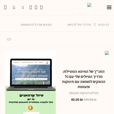
0
0
דף הבית
מסלולי טיול לרכישה
מציגים את כל ⁦6⁩ התוצאות
-67%
התנ"ך של האימא המטיילת:
מדריך הטיולים שלי עם כל
ההאקים לחופשה עם תינוקות
ופעוטות
טיולים תינוקות ופעוטות
49.00
₪
149.00
₪