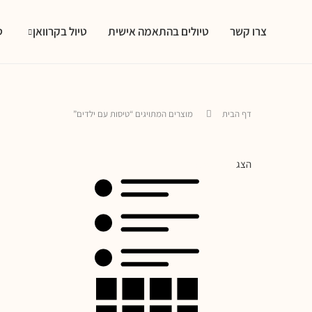
-67
צרו קשר
טיולים בהתאמה אישית
טיול בקרוואן
ט
דף הבית
מוצרים המתויגים “טיסות עם ילדים”
הצג
הכל
9
24
36