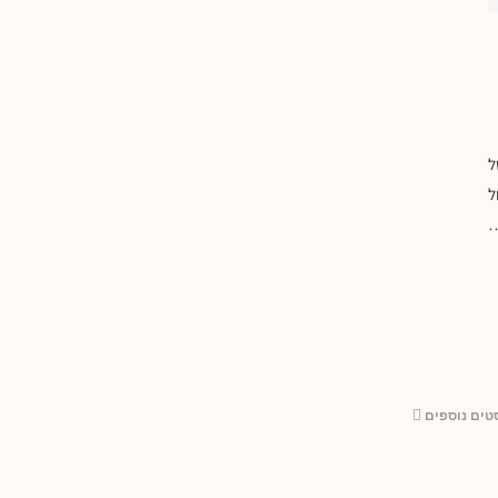
24 שעות של
ל
…
טים נוספים