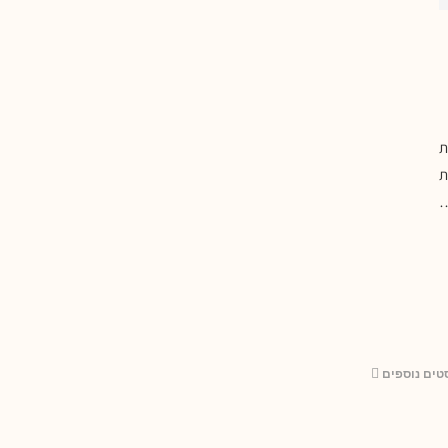
ת
ת
…
טים נוספים