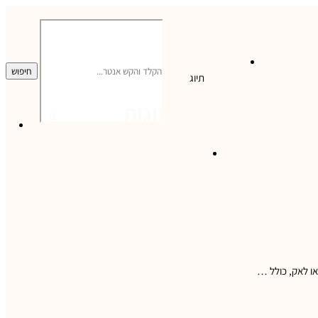
מה אישית
צרו קשר
חיפוש
תיוג
טיול זוגות
0
0
המדריך המלא:
קאו לאק תאילנד –
המקומות שהכי מומלץ לבקר
בהם!
או לאק, כולל …
Facebook
Pinterest
Email
0