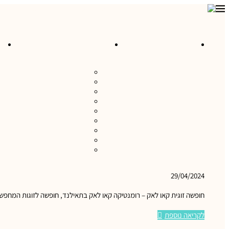
מסלולי טיול לרכישה
טיולים ואטרקציות בישראל
מ
כרמל ועמקים
הגליל
הנגב והערבה
השומרון והבקעה
התבור והגלבוע
טיולים במישור החוף
ים המלח ומדבר יהודה
טיולים לגולן
ירושלים והסביבה
29/04/2024
חופשה זוגית קאו לאק – רומנטיקה קאו לאק בתאילנד, חופשה לזוגות המחפש
לקריאה נוספת