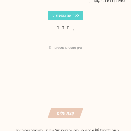
היוצרת בריכה בקוטר …
לקריאה נוספת
טען פוסטים נוספים
קצת עלינו
נעים להכיר! 👋 אנחנו חן, מתן והבייבי סול מרים - משפחה שחיה את