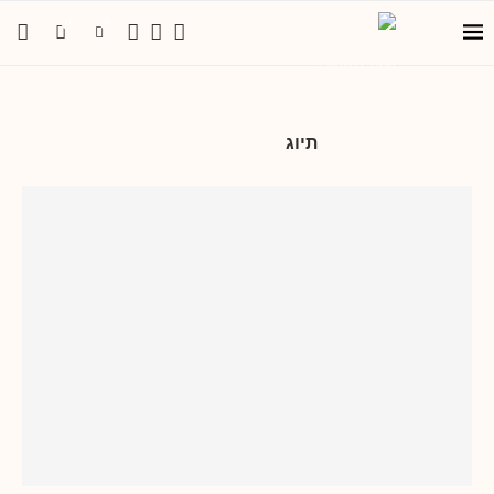
0
0
תיוג
מסעדת ברבהר