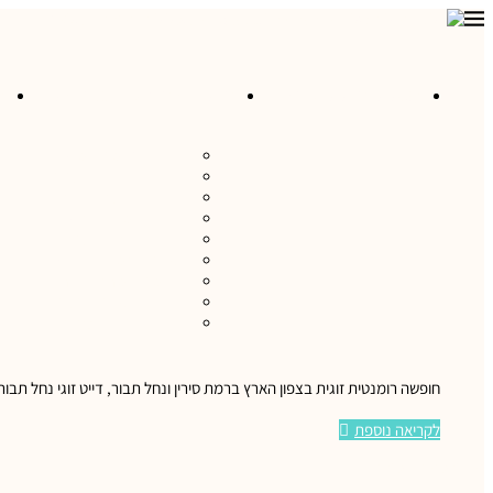
מסלולי טיול לרכישה
טיולים ואטרקציות בישראל
מ
כרמל ועמקים
הגליל
הנגב והערבה
השומרון והבקעה
התבור והגלבוע
טיולים במישור החוף
ים המלח ומדבר יהודה
טיולים לגולן
ירושלים והסביבה
חופשה רומנטית זוגית בצפון הארץ ברמת סירין ונחל תבור, דייט זוגי נחל ת
לקריאה נוספת
טען פוסטים נוספים