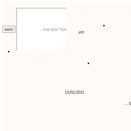
מה אישית
צרו קשר
חיפוש
תיוג
עין אולם
0
0
טיול עם ניחוח
של חו"ל: רמת סירין ונחל
תבור בישראל
15/02/2021
תם …
Facebook
Pinterest
Email
2