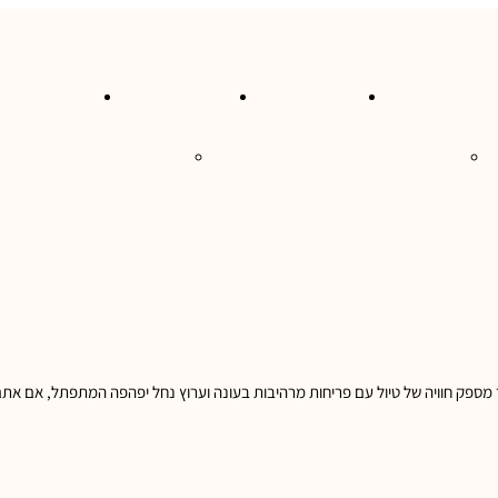
סעות בעולם
טיולי גלישה
טיול בקרוואן
טיולים בהתא
בור מספק חוויה של טיול עם פריחות מרהיבות בעונה וערוץ נחל יפהפה המתפתל, אם א