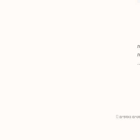
ת
ת
…
טים נוספים