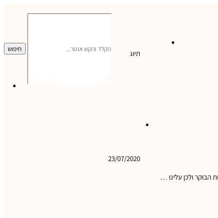
מה אישית
צרו קשר
חיפוש
תיוג
תחרות
0
0
מוטורית
מסלול לבירכת צפירה
ואטרקציות נוספות בערד
23/07/2020
 הבוקר ולכן עלינו …
3
Facebook
Pinterest
Email