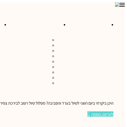
מסלולי טיול לרכישה
טיולים ואטרקציות בישראל
מ
כרמל ועמקים
הגליל
הנגב והערבה
השומרון והבקעה
התבור והגלבוע
טיולים במישור החוף
ים המלח ומדבר יהודה
טיולים לגולן
ירושלים והסביבה
היכן ביקרתי ביום השני לטיול בערד והסביבה? מסלול טיול רטוב לבירכת צ
לקריאה נוספת
טען פוסטים נוספים