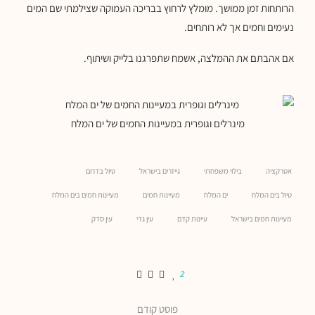
הרותחות זמן ממושך. מומלץ לרחוץ בבריכה העמוקה שצילמתי שם המים
נעימים וחמים אך לא רותחים.
אם אהבתם את ההמלצה, אשמח שתפרגנו בלייק ושיתוף.
מינרלים וגופרית במעיינות החמים של ים המלח
אטרקציה
בילוי משפחתי
גייזרים בישראל
טיול בדרום
טיול בים המלח
ים המלח
מעיינות חמים
מעיינות חמים בים המלח
מעיינות חמים בישראל
עיינות קדם
עין גדי
עין סדק
2
פוסט קודם