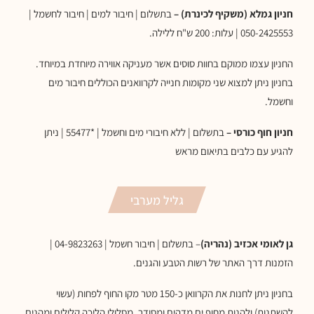
חניון גמלא (משקיף לכינרת) –
בתשלום | חיבור למים | חיבור לחשמל |
050-2425553 | עלות: 200 ש"ח ללילה.
החניון עצמו ממוקם בחוות סוסים אשר מעניקה אווירה מיוחדת במיוחד.
בחניון ניתן למצוא שני מקומות חנייה לקרוואנים הכוללים חיבור מים
וחשמל.
חניון חוף כורסי –
בתשלום | ללא חיבורי מים וחשמל | *55477 | ניתן
להגיע עם כלבים בתיאום מראש
גליל מערבי
גן לאומי אכזיב (נהריה)
– בתשלום | חיבור חשמל | 04-9823263 |
הזמנות דרך האתר של רשות הטבע והגנים.
בחניון ניתן לחנות את הקרוואן כ-150 מטר מקו החוף לפחות (עשוי
להשתנות) ולהנות מחוף ים מדהים ומסודר, מסלולי הליכה קלילים ומהנים,