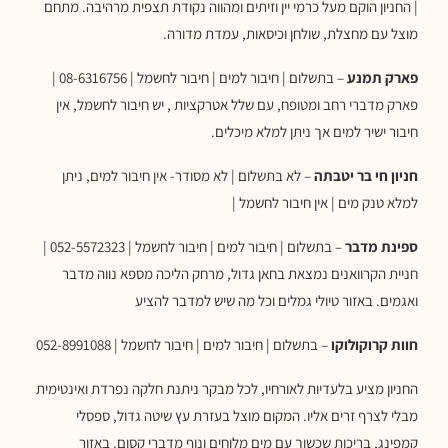
| החניון הוקם מעל כרמי יין וזיתים ומהווה נקודת תצפית מרהיבה. מתחם
מוצל עם מחצלת, שולחן וכיסאות, עמדת מדורה.
פארק תמנע
– בתשלום | חיבור למים | חיבור לחשמל | 08-6316756 |
פארק מדברי רחב ומטופח, עם שלל אטרקציות , יש חיבור לחשמל, אין
חיבור ישיר למים אך ניתן למלא מיכלים.
חניון חי בר יטבתה
– לא בתשלום | לא מסודר- אין חיבור למים, ניתן
למלא טנק מים | אין חיבור לחשמל |
ספינת מדבר
– בתשלום | חיבור למים | חיבור לחשמל | 052-5572323 |
חניית הקרוואנים נמצאת בחאן גדול, מרחק הליכה מספא נווה מדבר
ואגמים. באזור טיולי גמלים וכל מה שיש למדבר להציע
חוות קרוקולוקו
– בתשלום | חיבור למים | חיבור לחשמל | 052-8991088
החניון מציע בלעדיות לאורחיו, לכל מבקר ניתנת חלקה נפרדת ואינטימית
מבלי לצרף זרים אליו. המקום מוצל בעזרת עץ שיטה גדול, ספסלי
קמפינג, בריכות שכשוך עם מים מלוחים ונוף מדברי קסום. באזור