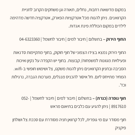
במקום מדשאות רחבות, נחלים, תאורה וגן משחקים הקרוב לחניית
הקרוואנים. ניתן להנות מכל אטרקציות הפארק, אטרקציה חדשה מדהימה
לילדים במקום הכוללת פינת אגדות.
החוף הירוק –
בתשלום | חיבור למים | חיבור לחשמל | 04-6323360
החוף הירוק נמצא בצידו הצפוני של חוף חוקוק, בחוף מתקיימות סדנאות
ופעילויות מגוונות למשפחות/ קבוצות. בחוף יש הקפדה על נקיון ואיכות
הסביבה ובחניון הקרוואנים ניתן להנות משקט, צל ושימוש חופשי ב-wifi.
המחיר מתייחס ליום. חל איסור להכניס מנגלים, מערכות הגברה, נרגילות
וכד'.
חוף גופרה (כנרת)
–
בתשלום | חיבור למים | חיבור לחשמל | 052-
8917610 | ניתן להגיע עם כלבים בתיאום מראש
חוף מסודר עם מי גופרית, לכל קרוואן חניה מסודרת עם סככת צל ושולחן
פיקניק