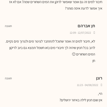
חיבור למים זה גם אומר שאפשר לרוקן את המים השחורים שמה? אם לא אז
איך אפשר לדעת איפה מותר?
חן אברהם
תגובה
12/07/2022 - 12:09
לא, חיבור למים זה אומר שתוכל להתחבר לצינור מים ולצרוך מים נקיים.
לרוב בכל חניון שיהיה לך חיבורי מים ו\או חשמל תמצא גם ביוב לריקון
המים השחורים 🙂
חן
רונן
תגובה
04/08/2022 - 11:23
היי,
אין שום חניון לילה באיזור ירושלים?