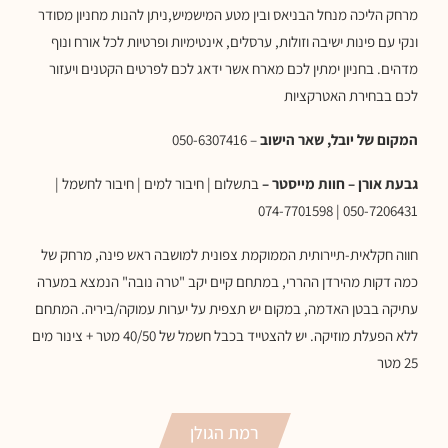
מרחק הליכה מנחל הבניאס ובין מטע המישמיש,ניתן להנות מחניון מסודר
ונקי עם פינות ישיבה וזולות, ערסלים, אינטימיות ופרטיות לכל אורח ונוף
מדהים. בחניון ימתין לכם מארח אשר ידאג לכם לפרטים הקטנים ויעזור
לכם בבחירת האטרקציות
המקום של יובל, שאר הישוב
– 050-6307416
גבעת אורן – חוות מייסטר –
בתשלום | חיבור למים | חיבור לחשמל |
050-7206431 | 074-7701598
חווה חקלאית-תיירותית הממוקמת צפונית למושבה ראש פינה, מרחק של
כמה דקות מהירדן ההררי, במתחם קיים יקב "טרה נובה" הנמצא במערה
עתיקה בבטן האדמה, במקום יש תצפית על יערות עמוקה/ביריה. המתחם
ללא הפעלת מוזיקה. יש להצטייד בכבל חשמל של 40/50 מטר + צינור מים
25 מטר
רמת הגולן