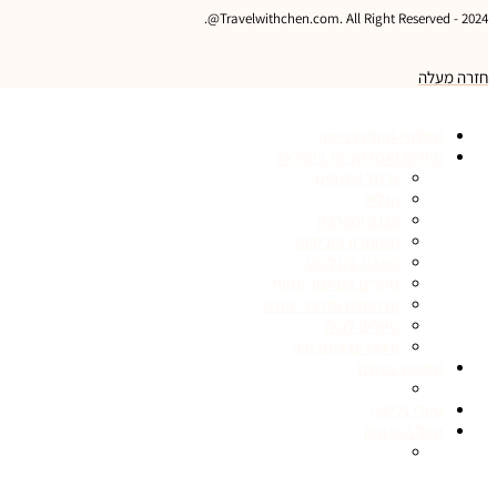
2024 - Travelwithchen.com. All Right Reserved@.
חזרה מעלה
מסלולי טיול לרכישה
טיולים ואטרקציות בישראל
כרמל ועמקים
הגליל
הנגב והערבה
השומרון והבקעה
התבור והגלבוע
טיולים במישור החוף
ים המלח ומדבר יהודה
טיולים לגולן
ירושלים והסביבה
מסעות בעולם
טיולי גלישה
טיול בקרוואן
טיולים בהתאמה אישית
צרו קשר