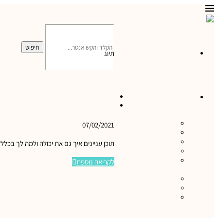
חיפוש
מסלולי טיול לרכישה
תיוג
הגשמת חלומות
טיולים ואטרקציות בישראל
0
המדריך המעשי ליצירת חזון
כרמל ועמקים
07/02/2021
הגליל
הנגב והערבה
תוכן עניינים איך גם את יכולה ולמה לך בכל
0
השומרון והבקעה
התבור והגלבוע
לקריאה נוספת
טיולים במישור החוף
Facebook
Pinterest
Email
1
ים המלח ומדבר יהודה
טען פוסטים נוספים
טיולים לגולן
ירושלים והסביבה