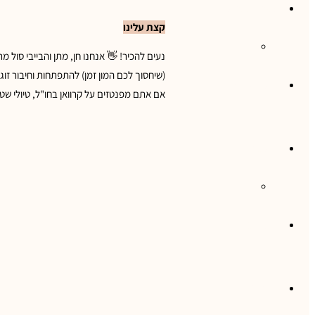
מסעות בעולם
קצת עלינו
נעים להכיר! 👋 אנחנו חן, מתן והבייבי סול 
(שיחסוך לכם המון זמן) להתפתחות וחיבור זו
טיולי גלישה
אם אתם מפנטזים על קרוואן בחו"ל, טיולי שט
טיול בקרוואן
טיולים בהתאמה אישית
צרו קשר